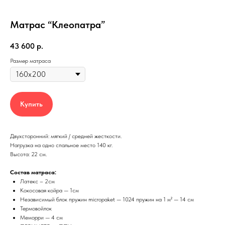
Матрас “Клеопатра”
43 600
р.
Размер матраса
Купить
Двухсторонний: мягкий / средней жесткости.
Нагрузка на одно спальное место 140 кг.
Высота: 22 см.
Состав матраса:
Латекс – 2см
Кокосовая койра — 1см
Независимый блок пружин micropaket — 1024 пружин на 1 м² — 14 см
Термовойлок
Меморри — 4 см