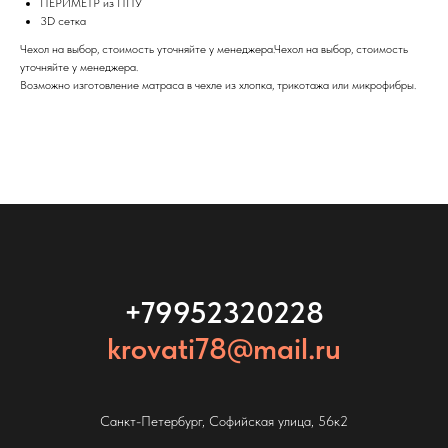
ПЕРИМЕТР из ППУ
3D сетка
Чехол на выбор, стоимость уточняйте у менеджера.Чехол на выбор, стоимость
уточняйте у менеджера.
Возможно изготовление матраса в чехле из хлопка, трикотажа или микрофибры.
+79952320228
krovati78@mail.ru
Санкт-Петербург, Софийская улица, 56к2