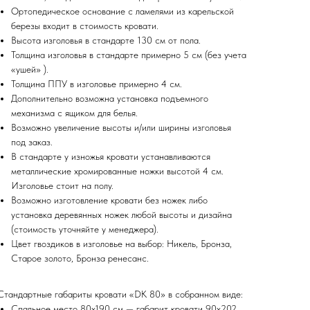
Ортопедическое основание с ламелями из карельской
березы входит в стоимость кровати.
Высота изголовья в стандарте 130 см от пола.
Толщина изголовья в стандарте примерно 5 см (без учета
«ушей» ).
Толщина ППУ в изголовье примерно 4 см.
Дополнительно возможна установка подъемного
механизма с ящиком для белья.
Возможно увеличение высоты и/или ширины изголовья
под заказ.
В стандарте у изножья кровати устанавливаются
металлические хромированные ножки высотой 4 см.
Изголовье стоит на полу.
Возможно изготовление кровати без ножек либо
установка деревянных ножек любой высоты и дизайна
(стоимость уточняйте у менеджера).
Цвет гвоздиков в изголовье на выбор: Никель, Бронза,
Старое золото, Бронза ренесанс.
Стандартные габариты кровати «DK 80» в собранном виде:
Спальное место 80х190 см — габарит кровати 90х202