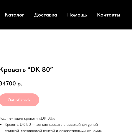
Каталог
Доставка
Помощь
Контакты
Кровать “DK 80”
34700
р.
Out of stock
Комплектация кровати «DK 80»:
Кровать DK 80 — мягкая кровать с высокой фигурной
спинкой, гвоздиковой лентой и декоративными «ушами».