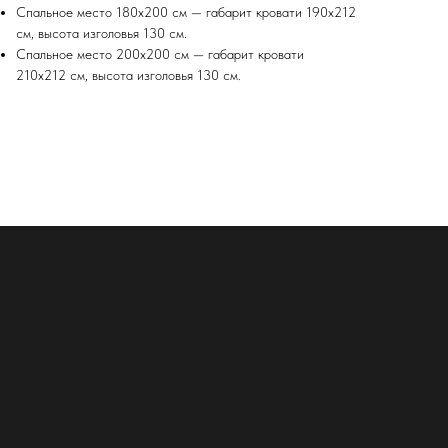
Спальное место 180х200 см — габарит кровати 190х212
см, высота изголовья 130 см.
Спальное место 200х200 см — габарит кровати
210х212 см, высота изголовья 130 см.