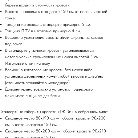
березы входит в стоимость кровати.
Высота изголовья в стандарте 150 см от пола в верхней
точке.
Толщина изголовья в стандарте примерно 5 см.
Толщина ППУ в изголовье примерно 4 см.
Возможно увеличение высоты и/или ширины изголовья
под заказ.
В стандарте у изножья кровати устанавливаются
металлические хромированные ножки высотой 4 см.
Изголовье стоит на полу.
Возможно изготовление кровати без ножек либо
установка деревянных ножек любой высоты и дизайна
(стоимость уточняйте у менеджера).
Дополнительно возможна установка подъемного
механизма с ящиком для белья.
Стандартные габариты кровати «DK 36» в собранном виде:
Спальное место 80х190 см — габарит кровати 90х200
см, высота изголовья 150 см.
Спальное место 80х200 см — габарит кровати 90х210
см, высота изголовья 150 см.