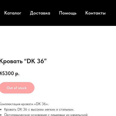
Каталог
Доставка
Помощь
Контакты
Кровать “DK 36”
45300
р.
Out of stock
Комплектация кровати «DK 36»:
Кровать DK 36 с высоким мягким и стильным.
Ортопедическое основание с ламелями из карельской