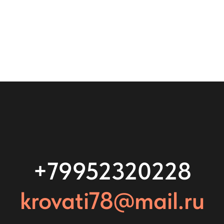
+79952320228
krovati78@mail.ru