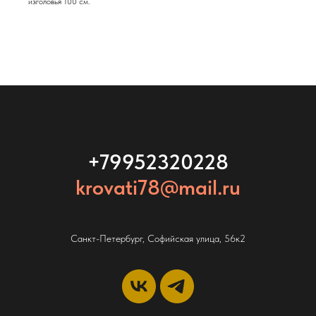
изголовья 100 см.
+79952320228
krovati78@mail.ru
Санкт-Петербург, Софийская улица, 56к2