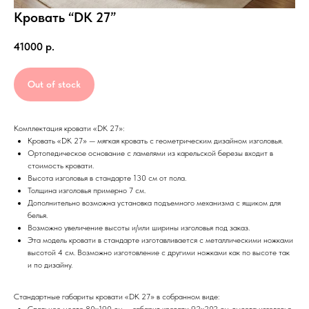
Кровать “DK 27”
41000
р.
Out of stock
Комплектация кровати «DK 27»:
Кровать «DK 27» — мягкая кровать с геометрическим дизайном изголовья.
Ортопедическое основание с ламелями из карельской березы входит в
стоимость кровати.
Высота изголовья в стандарте 130 см от пола.
Толщина изголовья примерно 7 см.
Дополнительно возможна установка подъемного механизма с ящиком для
белья.
Возможно увеличение высоты и/или ширины изголовья под заказ.
Эта модель кровати в стандарте изготавливается с металлическими ножками
высотой 4 см. Возможно изготовление с другими ножками как по высоте так
и по дизайну.
Стандартные габариты кровати «DK 27» в собранном виде: