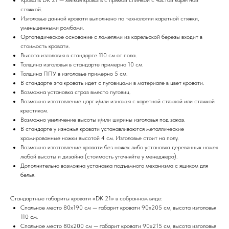
Кровать DK 21 — мягкая кровать с прямой спинкой с частой каретной
стяжкой.
Изголовье данной кровати выполнено по технологии каретной стяжки,
уменьшенными ромбами.
Ортопедическое основание с ламелями из карельской березы входит в
стоимость кровати.
Высота изголовья в стандарте 110 см от пола.
Толщина изголовья в стандарте примерно 10 см.
Толщина ППУ в изголовье примерно 5 см.
В стандарте эта кровать идет с пуговицами в материале в цвет кровати.
Возможна установка страз вместо пуговиц.
Возможно изготовление царг и/или изножья с каретной стяжкой или стяжкой
крестиком.
Возможно увеличение высоты и/или ширины изголовья под заказ.
В стандарте у изножья кровати устанавливаются металлические
хромированные ножки высотой 4 см. Изголовье стоит на полу.
Возможно изготовление кровати без ножек либо установка деревянных ножек
любой высоты и дизайна (стоимость уточняйте у менеджера).
Дополнительно возможна установка подъемного механизма с ящиком для
белья.
Стандартные габариты кровати «DK 21» в собранном виде:
Спальное место 80х190 см — габарит кровати 90х205 см, высота изголовья
110 см.
Спальное место 80х200 см — габарит кровати 90х215 см, высота изголовья