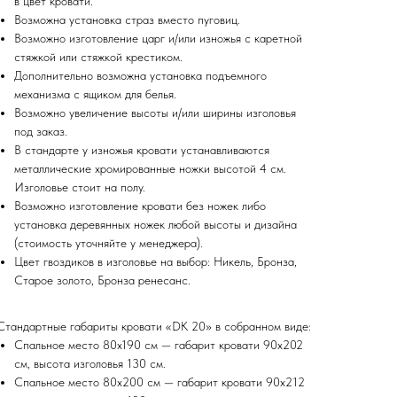
в цвет кровати.
Возможна установка страз вместо пуговиц.
Возможно изготовление царг и/или изножья с каретной
стяжкой или стяжкой крестиком.
Дополнительно возможна установка подъемного
механизма с ящиком для белья.
Возможно увеличение высоты и/или ширины изголовья
под заказ.
В стандарте у изножья кровати устанавливаются
металлические хромированные ножки высотой 4 см.
Изголовье стоит на полу.
Возможно изготовление кровати без ножек либо
установка деревянных ножек любой высоты и дизайна
(стоимость уточняйте у менеджера).
Цвет гвоздиков в изголовье на выбор: Никель, Бронза,
Старое золото, Бронза ренесанс.
Стандартные габариты кровати «DK 20» в собранном виде:
Спальное место 80х190 см — габарит кровати 90х202
см, высота изголовья 130 см.
Спальное место 80х200 см — габарит кровати 90х212