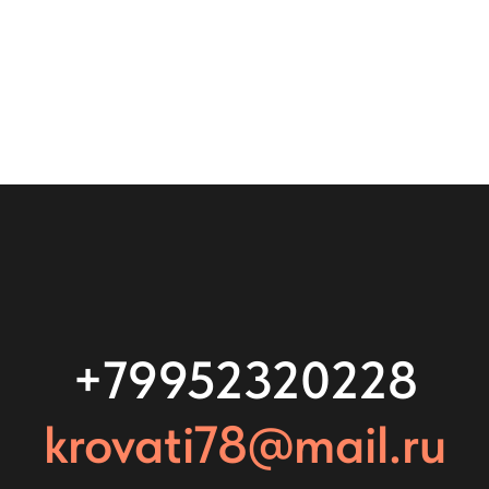
+79952320228
krovati78@mail.ru