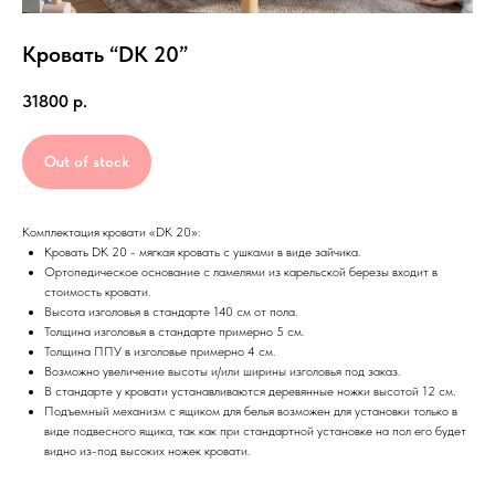
Кровать “DK 20”
31800
р.
Out of stock
Комплектация кровати «DK 20»:
Кровать DK 20 - мягкая кровать с ушками в виде зайчика.
Ортопедическое основание с ламелями из карельской березы входит в
стоимость кровати.
Высота изголовья в стандарте 140 см от пола.
Толщина изголовья в стандарте примерно 5 см.
Толщина ППУ в изголовье примерно 4 см.
Возможно увеличение высоты и/или ширины изголовья под заказ.
В стандарте у кровати устанавливаются деревянные ножки высотой 12 см.
Подъемный механизм с ящиком для белья возможен для установки только в
виде подвесного ящика, так как при стандартной установке на пол его будет
видно из-под высоких ножек кровати.