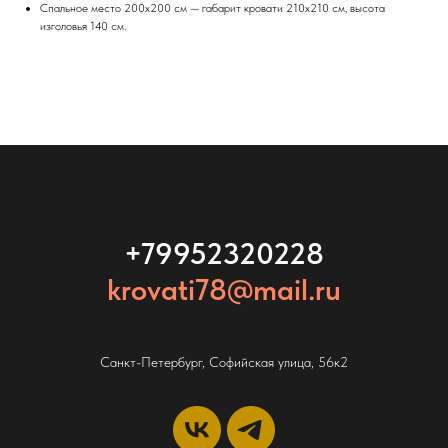
Спальное место 200х200 см — габарит кровати 210х210 см, высота
изголовья 140 см.
+79952320228
krovati78@mail.ru
Санкт-Петербург, Софийская улица, 56к2